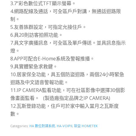
3.7”彩色數位式TFT顯示螢幕。
4.網路配線及通話，可全區戶戶對講，無通話迴路限
制。
5.友善族群設定，可指定允接住戶。
6.具20則訪客拍照功能。
7.具文字廣播訊息，可全區及單戶傳送。並具訊息指示
燈。
8.APP可配合E-Home系統及警報推播。
9.具實體緊急求救鍵。
10.居家保全功能，具五個防盜迴路，兩個24小時緊急
迴路及中文語音警報功能。
11.IP CAMERA監看功能，可在社區影像中選擇30個影
像畫面監看。 (製造廠指定品牌之IP CAMERA)
12.瓦斯登錄功能，住戶可於家中輸入當月之瓦斯度
數。
Categories:
HA 數位對講系統
,
HA-VOIPII
,
歐益 HOMETEK